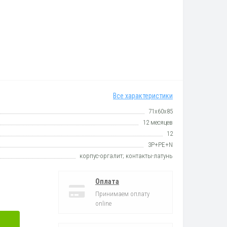
Все характеристики
71х60х85
12 месяцев
12
3P+PE+N
корпус-оргалит; контакты-латунь
Оплата
Принимаем оплату
online