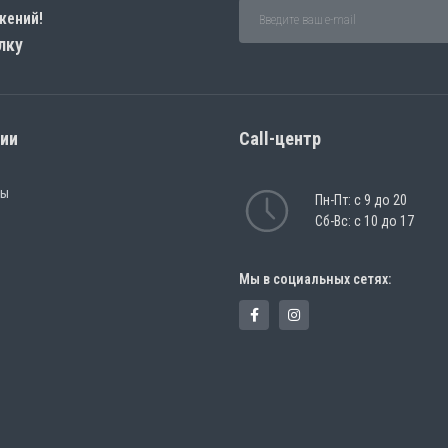
жений!
лку
рии
Call-центр
ры
Пн-Пт: с 9 до 20
Сб-Вс: с 10 до 17
Мы в социальных сетях: