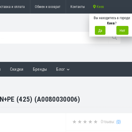
ставка и оплата
Обмен и возврат
Контакты
Киев
Вы находитесь в городе
Киев
?
Да
Нет
ы
Скидки
Бренды
Блог
+N+РЕ (425) (A0080030006)
Отзывы:
(0)