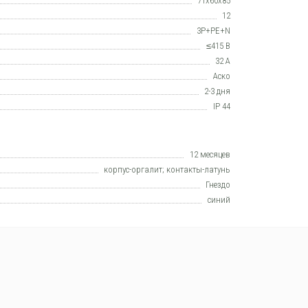
71х60х85
12
3P+PE+N
≤415 В
32 А
Аско
2-3 дня
IP 44
12 месяцев
корпус-оргалит; контакты-латунь
Гнездо
синий