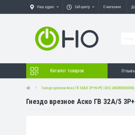
Наш адрес
Call-центр
О магазине
До
Каталог товаров
Отзыв
Гнездо врезное Аско ГВ 32А/5 3Р+N+РЕ (425) (A0080030006)
Гнездо врезное Аско ГВ 32А/5 3Р