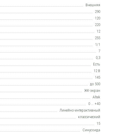
Внешняя
290
120
220
12
255
1/1
7
0,3
Есть
12 В
145
до 500
ЖК-экран
Altek
0 ... +40
Линейно-интерактивный
класcический
15
Синусоида