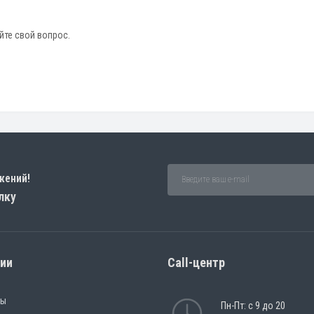
йте свой вопрос.
жений!
лку
рии
Call-центр
ры
Пн-Пт: с 9 до 20