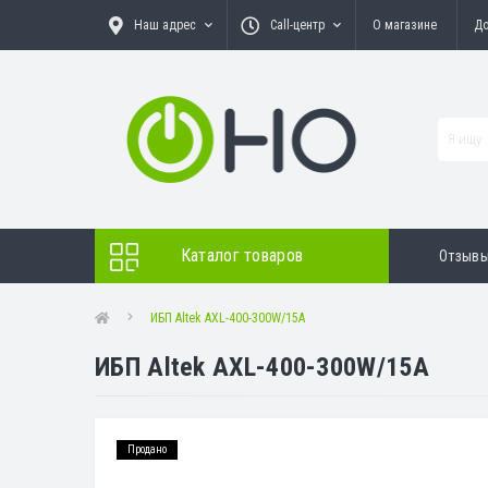
Наш адрес
Call-центр
О магазине
До
Каталог товаров
Отзыв
ИБП Altek AXL-400-300W/15А
ИБП Altek AXL-400-300W/15А
Продано