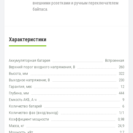
внешними розетками и ручным переключателем
байпаса.
Характеристики
Аккумуляторная батарея
Встроенная
Верхний порог входного напряжения, В
260
Высота, мм
322
Выходное напряжение, В
230
Гарантия, мес
12
Глубина, мм
444
Емкость АКБ, А.ч
9
Количество батарей
6
Количество фаз (вход/выход)
1/1
Коэффициент мощности
0,98
Масса, кг
24,9
Мощность, кВт
2,7