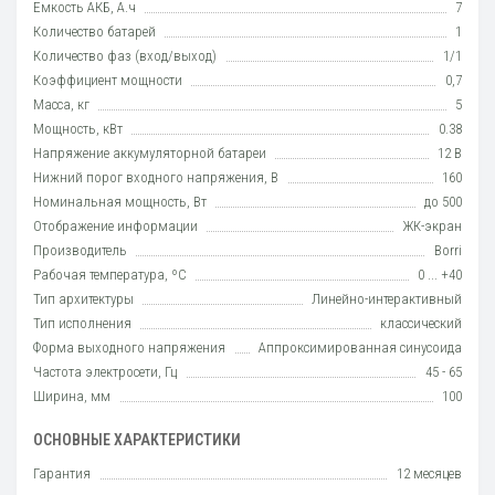
Емкость АКБ, А.ч
7
Количество батарей
1
Количество фаз (вход/выход)
1/1
Коэффициент мощности
0,7
Масса, кг
5
Мощность, кВт
0.38
Напряжение аккумуляторной батареи
12 В
Нижний порог входного напряжения, В
160
Номинальная мощность, Вт
до 500
Отображение информации
ЖК-экран
Производитель
Borri
Рабочая температура, ºC
0 ... +40
Тип архитектуры
Линейно-интерактивный
Тип исполнения
класcический
Форма выходного напряжения
Аппроксимированная синусоида
Частота электросети, Гц
45 - 65
Ширина, мм
100
ОСНОВНЫЕ ХАРАКТЕРИСТИКИ
Гарантия
12 месяцев