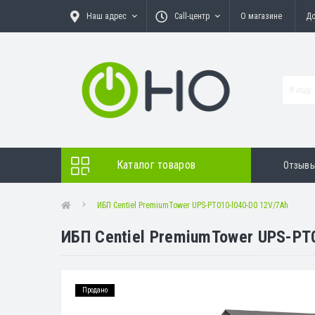
Наш адрес
Call-центр
О магазине
До
Каталог товаров
Отзыв
ИБП Centiel PremiumTower UPS-PT010-l040-D0 12V/7Ah
ИБП Centiel PremiumTower UPS-PT
Продано