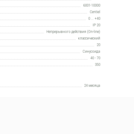
6001-10000
Centiel
0 ... +40
IP 20
Непрерывного действия (On-line)
класcический
20
Синусоида
40 - 70
350
24 месяца