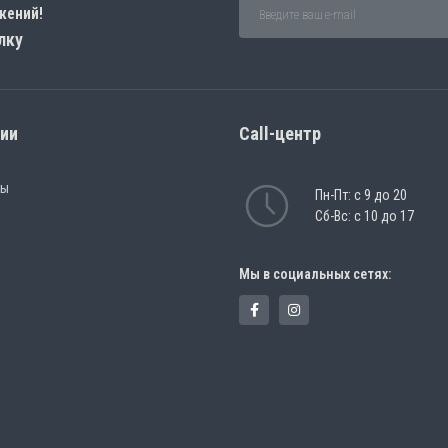
жений!
лку
рии
Call-центр
ры
Пн-Пт: с 9 до 20
Сб-Вс: с 10 до 17
Мы в социальных сетях: