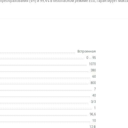
 преобразования (VFI) и 99,4% в безопасном режиме Eco, гарантирует ма
Встроенная
0 ... 95
1070
380
60
800
7
40
3/3
1
96,6
10
12 В