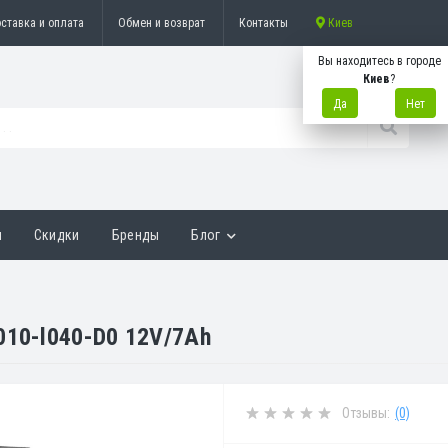
ставка и оплата
Обмен и возврат
Контакты
Киев
Вы находитесь в городе
Киев
?
Да
Нет
ы
Скидки
Бренды
Блог
010-l040-D0 12V/7Ah
Отзывы:
(0)