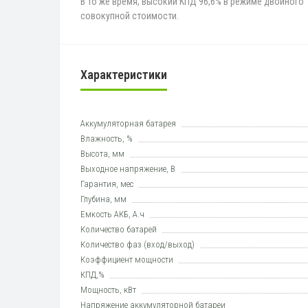
В то же время, высокий КПД 96,6% в режиме двойного
совокупной стоимости.
Характеристики
Аккумуляторная батарея
Влажность, %
Высота, мм
Выходное напряжение, В
Гарантия, мес
Глубина, мм
Емкость АКБ, А.ч
Количество батарей
Количество фаз (вход/выход)
Коэффициент мощности
КПД,%
Мощность, кВт
Напряжение аккумуляторной батареи