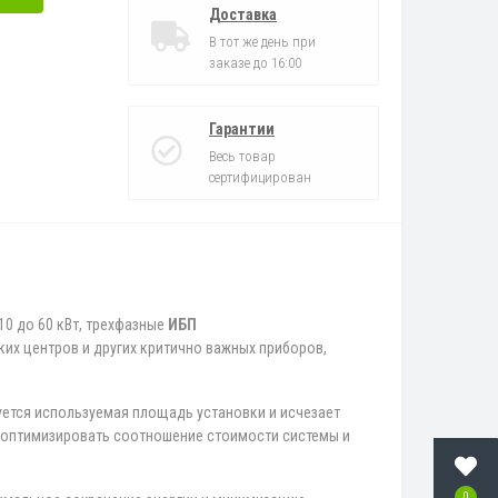
Доставка
В тот же день при
заказе до 16:00
Гарантии
Весь товар
сертифицирован
10 до 60 кВт, трехфазные
ИБП
ких центров и других критично важных приборов,
ется используемая площадь установки и исчезает
ет оптимизировать соотношение стоимости системы и
0