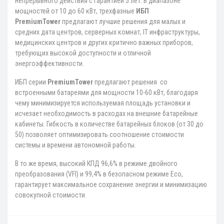
непрерывного действия с гарантией 5 лет. В диапазоне
мощностей от 10 до 60 кВт, трехфазные
ИБП
PremiumTower
предлагают лучшие решения для малых и
средних дата центров, серверных комнат, IT инфраструктуры,
медицинских центров и других критично важных приборов,
требующих высокой доступности и отличной
энергоэффективности.
ИБП серии
PremiumTower
предлагают решения со
встроенными батареями для мощности 10-60 кВт, благодаря
чему минимизируется используемая площадь установки и
исчезает необходимость в расходах на внешние батарейные
кабинеты. Гибкость в количестве батарейных блоков (от 30 до
50) позволяет оптимизировать соотношение стоимости
системы и времени автономной работы.
В то же время, высокий КПД 96,6% в режиме двойного
преобразования (VFI) и 99,4% в безопасном режиме Eco,
гарантирует максимальное сохранение энергии и минимизацию
совокупной стоимости.