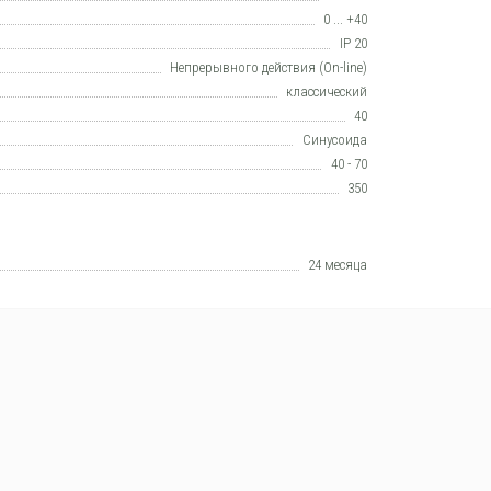
0 ... +40
IP 20
Непрерывного действия (On-line)
класcический
40
Синусоида
40 - 70
350
24 месяца