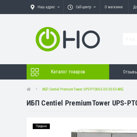
Наш адрес
Call-центр
О магазине
До
Каталог товаров
Отзыв
ИБП Centiel PremiumTower UPS-PT060-E-D0 30-50 АКБ
ИБП Centiel PremiumTower UPS-PT
Продано