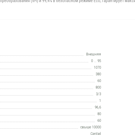
 преобразования (VFI) и 99,4% в безопасном режиме Eco, гарантирует ма
Внешняя
0 ... 95
1070
380
60
800
3/3
1
96,6
80
60
свыше 10000
Centiel