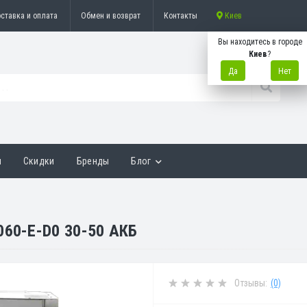
ставка и оплата
Обмен и возврат
Контакты
Киев
Вы находитесь в городе
Киев
?
Да
Нет
ы
Скидки
Бренды
Блог
060-E-D0 30-50 АКБ
Отзывы:
(0)