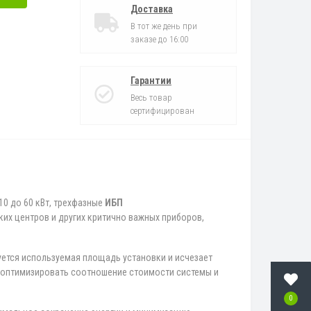
Доставка
В тот же день при
заказе до 16:00
Гарантии
Весь товар
сертифицирован
10 до 60 кВт, трехфазные
ИБП
ких центров и других критично важных приборов,
ется используемая площадь установки и исчезает
ет оптимизировать соотношение стоимости системы и
0