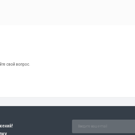
йте свой вопрос.
жений!
лку