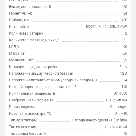
Выходное напряжение, В
220
Гарантия, мес
24
Глубина, мм
400
Интерфейсы
RS-232/ RJ45/ USB/ SNMP
Количество батарей
2
Количество фаз (вход/выход)
1/1
КПД,%
90
Масса, кг
5,6
Мощность, кВт
0,9
Наличие зарядного устройства
Есть
Напряжение аккумуляторной батареи
12 В
Напряжение питания от аккумуляторной батареи, В
24
Нижний порог входного напряжения, В
110
Номинальная мощность, Вт
501-1000
Отображение информации
LCD дисплей
Производитель
Challenger
Рабочая температура, ºC
0 ... +40
Тип архитектуры
Непрерывного действия (On-line)
Тип исполнения
класcический
Ток заряда батареи, А
12