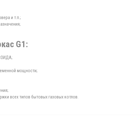
ера и т.п.;
азначения;
я аппаратура.
кас G1:
СОИДА;
еменной мощности;
ния;
ржки всех типов бытовых газовых котлов.