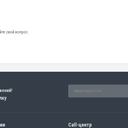
йте свой вопрос.
жений!
лку
рии
Call-центр