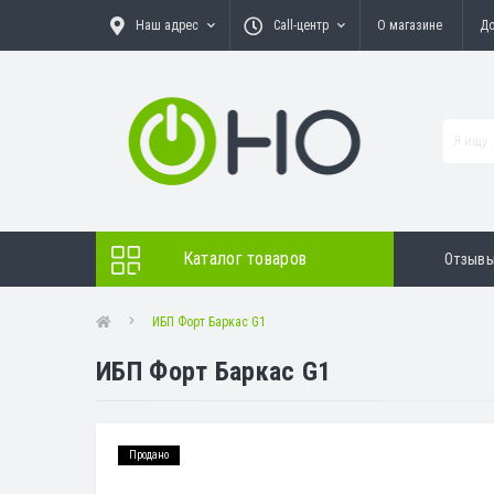
Наш адрес
Call-центр
О магазине
До
Каталог товаров
Отзыв
ИБП Форт Баркас G1
ИБП Форт Баркас G1
Продано