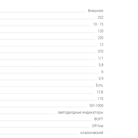
Внешняя
252
10 - 15
120
220
12
370
1/1
0,8
6
0,9
Есть
12 В
175
501-1000
светодиодные индикаторы
ФОРТ
Off-line
класcический