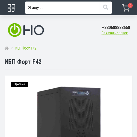
0
+380688888658
Заказать звонок
ИБП Форт F42
ИБП Форт F42
Продано