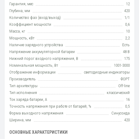
Гарантия, мес
12
Глубина, мм
420
Количество фаз (вход/выход)
1/1
Коэффициент мощности
0,6
Масса, кг
10
Мощность, кВт
2,2
Наличие зарядного устройства
Есть
Напряжение аккумуляторной батареи
48 В
Нижний порог входного напряжения, В
175
Номинальная мощность, Вт
1001-3000
Отображение информации
светодиодные индикаторы
Производитель
ФОРТ
Тип архитектуры
Off-line
Тип исполнения
класcический
Ток заряда батареи, А
16
Точность напряжения при работе от батарей, %
0,5
Форма выходного напряжения
Синусоида
Ширина, мм
420
ОСНОВНЫЕ ХАРАКТЕРИСТИКИ