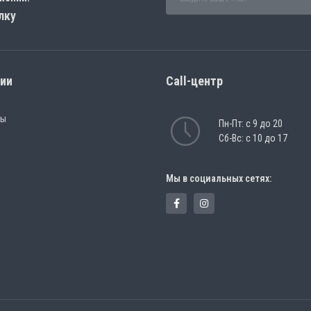
лку
рии
Call-центр
ры
Пн-Пт: с 9 до 20
Сб-Вс: с 10 до 17
Мы в социальных сетях: