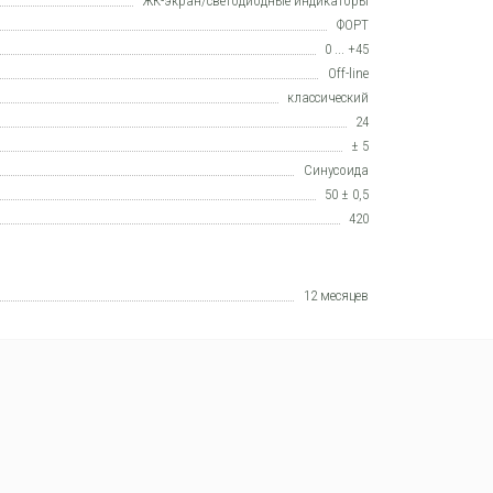
ЖК-экран/светодиодные индикаторы
ФОРТ
0 ... +45
Off-line
класcический
24
± 5
Синусоида
50 ± 0,5
420
12 месяцев