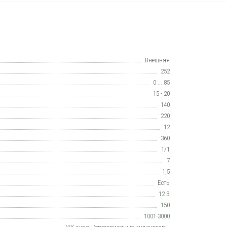
Внешняя
252
0 ... 85
15 - 20
140
220
12
360
1/1
7
1,5
Есть
12 В
150
1001-3000