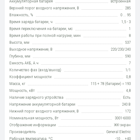
Аккумуляторная батарея
Встроенная
Верхний порог входного напряжения, В
285
Влажность, %
0 ... 95
Время заряда батареи, ч
1,5 - 3
Время переключения на батареи, мс
1
Время работы при полной нагрузке, мин
8
Высота, мм
537
Выходное напряжение, В
220/230/240
Глубина, мм
590
Емкость АКБ, А.ч
7
Количество фаз (вход/выход)
1/1
Коэффициент мощности
0,8
Масса, кг
115 + 78 (батареи) = 193
Мощность, кВт
4,8
Наличие зарядного устройства
Есть
Напряжение аккумуляторной батареи
240 В
Нижний порог входного напряжения, В
172
Номинальная мощность, Вт
3001-6000
Отображение информации
ЖК-экран
Производитель
General Electric
Рабочая температура, ºC
-10 ... +40