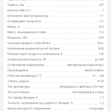
Глубина, мм
427
Емкость АКБ, А.ч
7
Количество фаз (вход/выход)
1/1
Коэффициент мощности
0,7
Масса, кг
18,3
Место, занимаемое в стойке
2 U
Мощность, кВт
0,49
Наличие зарядного устройства
Есть
Напряжение аккумуляторной батареи
36 В
Нижний порог входного напряжения, В
130
Номинальная мощность, Вт
до 500
Отображение информации
светодиодные индикаторы
Производитель
General Electric
Рабочая температура, ºC
-10 ... +40
Степень защиты
IP 20
Тип архитектуры
Непрерывного действия (On-line)
Тип исполнения
монтируемый в стойку
Ток заряда батареи, А
1,7
Точность напряжения при работе от батарей, %
± 2
Форма выходного напряжения
Синусоида