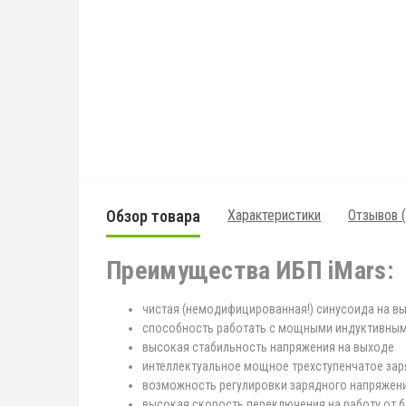
Обзор товара
Характеристики
Отзывов (
Преимущества ИБП iMars:
чистая (немодифицированная!) синусоида на в
способность работать с мощными индуктивными
высокая стабильность напряжения на выходе
интеллектуальное мощное трехступенчатое зар
возможность регулировки зарядного напряжен
высокая скорость переключения на работу от ба