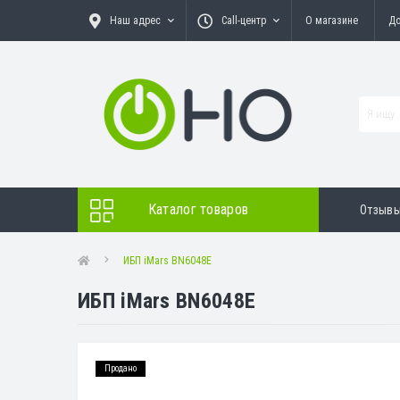
Наш адрес
Call-центр
О магазине
До
Каталог товаров
Отзыв
ИБП iMars BN6048E
ИБП iMars BN6048E
Продано