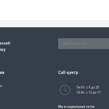
жений!
лку
рии
Call-центр
ры
Пн-Пт: с 9 до 20
Сб-Вс: с 10 до 17
Мы в социальных сетях: