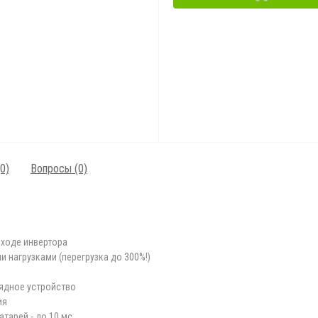
0)
Вопросы
(0)
ыходе инвертора
 нагрузками (перегрузка до 300%!)
ядное устройство
ия
тарей - до 10 мс