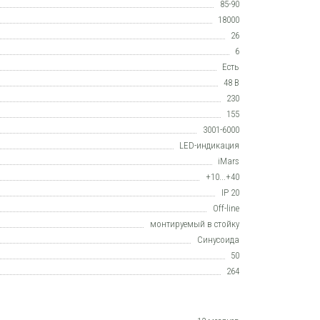
85-90
18000
26
6
Есть
48 В
230
155
3001-6000
LED-индикация
iMars
+10...+40
IP 20
Off-line
монтируемый в стойку
Синусоида
50
264