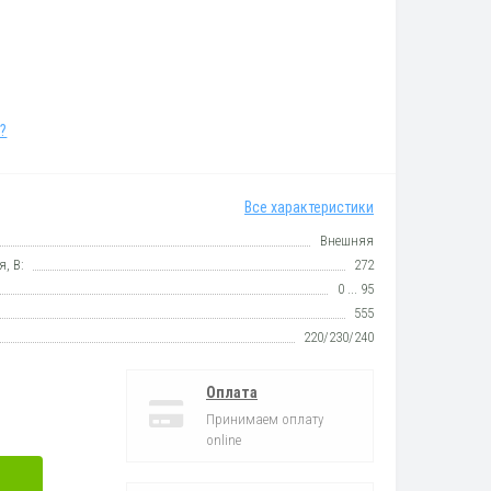
?
Все характеристики
Внешняя
, В:
272
0 ... 95
555
220/230/240
Оплата
Принимаем оплату
online