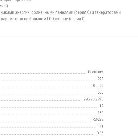
я С)
иками энергии, солнечными панелями (серия С) и генераторами
 параметров на большом LCD-экране (серия С)
Внешняя
272
0 ... 95
555
220/230/240
12
180
RS-232
1/1
0,85