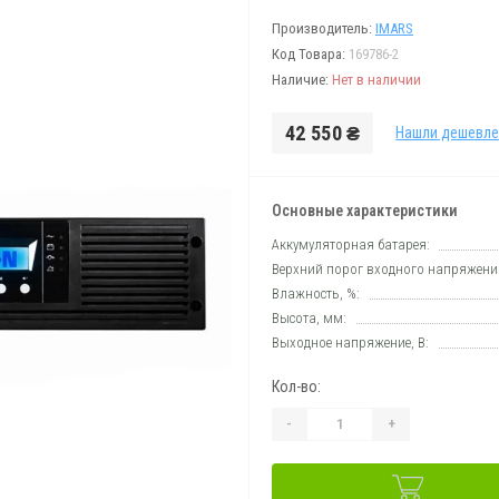
Производитель:
IMARS
Код Товара:
169786-2
Наличие:
Нет в наличии
42 550 ₴
Нашли дешевле
Основные характеристики
Аккумуляторная батарея:
Верхний порог входного напряжения
Влажность, %:
Высота, мм:
Выходное напряжение, В:
Кол-во:
-
+