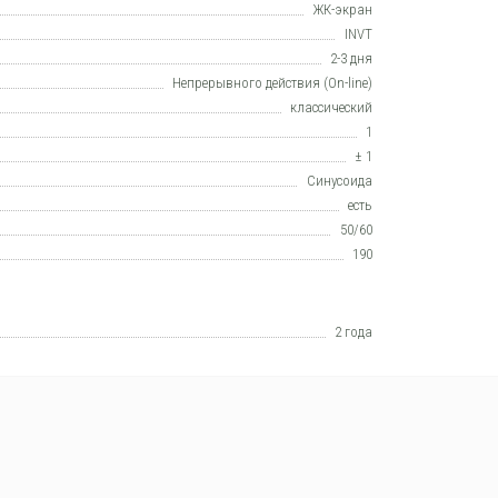
ЖК-экран
INVT
2-3 дня
Непрерывного действия (On-line)
класcический
1
± 1
Синусоида
есть
50/60
190
2 года