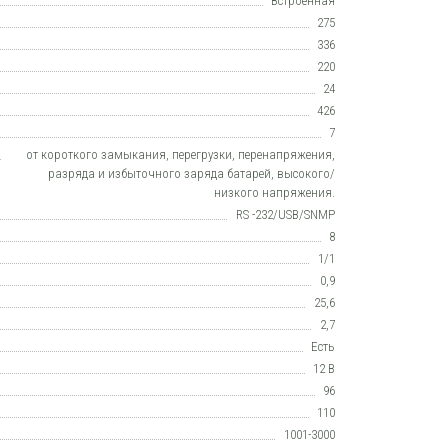
Встроенная
275
336
220
24
426
7
от короткого замыкания, перегрузки, перенапряжения,
разряда и избыточного заряда батарей, высокого/
низкого напряжения.
RS -232/USB/SNMP
8
1/1
0,9
25,6
2,7
Есть
12 В
96
110
1001-3000