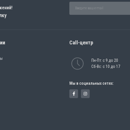
жений!
лку
рии
Call-центр
ры
Пн-Пт: с 9 до 20
Сб-Вс: с 10 до 17
Мы в социальных сетях: