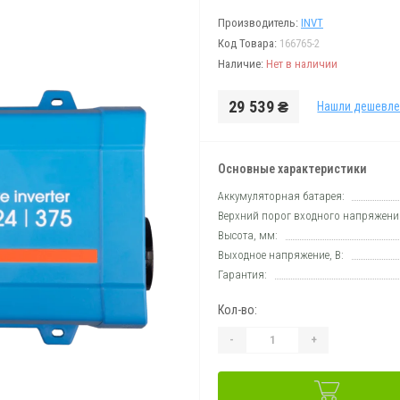
Производитель:
INVT
Код Товара:
166765-2
Наличие:
Нет в наличии
29 539 ₴
Нашли дешевле
Основные характеристики
Аккумуляторная батарея:
Верхний порог входного напряжения
Высота, мм:
Выходное напряжение, В:
Гарантия:
Кол-во:
-
+