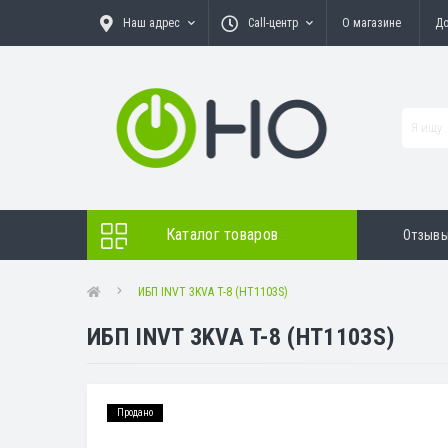
Наш адрес
Call-центр
О магазине
До
Каталог товаров
Отзыв
ИБП INVT 3KVA T-8 (HT1103S)
ИБП INVT 3KVA T-8 (HT1103S)
Продано