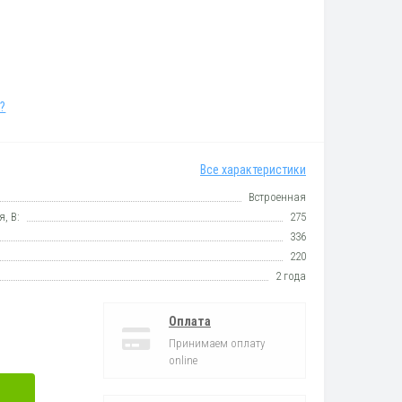
?
Все характеристики
Встроенная
, В:
275
336
220
2 года
Оплата
Принимаем оплату
online