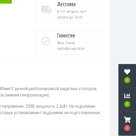
Доставка
В тот же день при
заказе до 16:00
Гарантии
Весь товар
сертифицирован
0
880мм! С ручной разблокировкой защитных стопоров,
в (нижняя синхронизация).
0
 напряжение: 220В, мощность 2,2кВт. На подъемник
 которые устанавливают подъемник на подготовленные
0