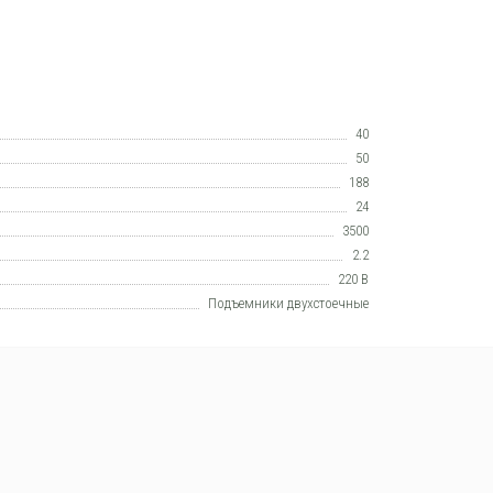
40
50
188
24
3500
2.2
220 В
Подъемники двухстоечные