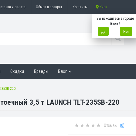
ставка и оплата
Обмен и возврат
Контакты
Киев
Вы находитесь в городе
Киев
?
Да
Нет
ы
Скидки
Бренды
Блог
235SB-220
оечный 3,5 т LAUNCH TLT-235SB-220
Отзывы:
(0)