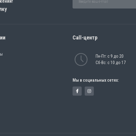
жений!
лку
рии
Call-центр
ры
Пн-Пт: с 9 до 20
Сб-Вс: с 10 до 17
Мы в социальных сетях: