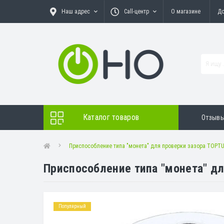
Наш адрес
Call-центр
О магазине
До
Каталог товаров
Отзыв
Приспособление типа "монета" для проверки зазора TOPT
Приспособление типа "монета" дл
Популярный