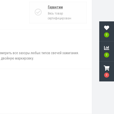
Гарантии
Весь товар
сертифицирован
0
змерить все зазоры любых типов свечей зажигания.
0
 двойную маркировку.
0