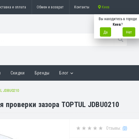
ставка и оплата
Обмен и возврат
Контакты
Киев
Вы находитесь в городе
Киев
?
Да
Нет
ы
Скидки
Бренды
Блог
UL JDBU0210
я проверки зазора TOPTUL JDBU0210
Отзывы:
(0)