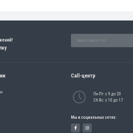
жений!
лку
рии
Call-центр
ры
Пн-Пт: с 9 до 20
Сб-Вс: с 10 до 17
Мы в социальных сетях: