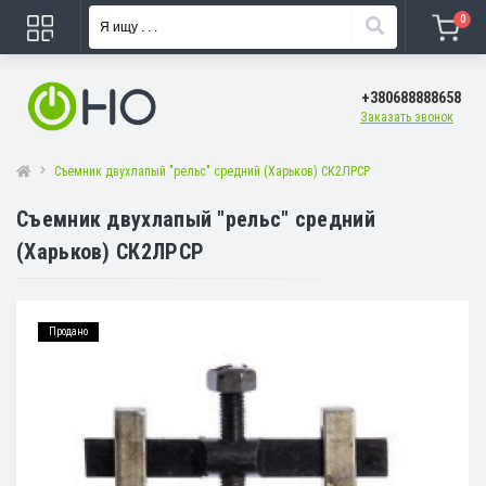
0
+380688888658
Заказать звонок
Съемник двухлапый "рельс" средний (Харьков) СК2ЛРСР
Съемник двухлапый "рельс" средний
(Харьков) СК2ЛРСР
Продано