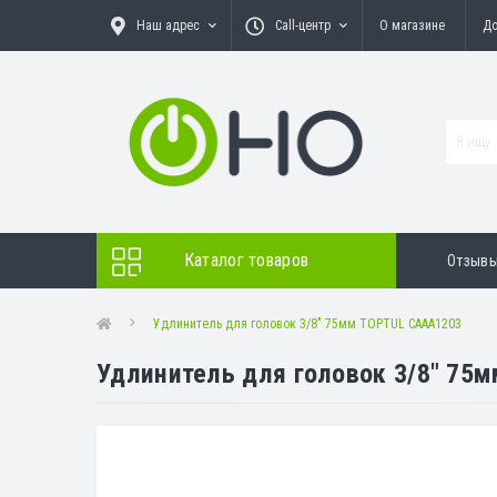
Наш адрес
Call-центр
О магазине
До
Каталог товаров
Отзыв
Удлинитель для головок 3/8" 75мм TOPTUL CAAA1203
Удлинитель для головок 3/8" 75