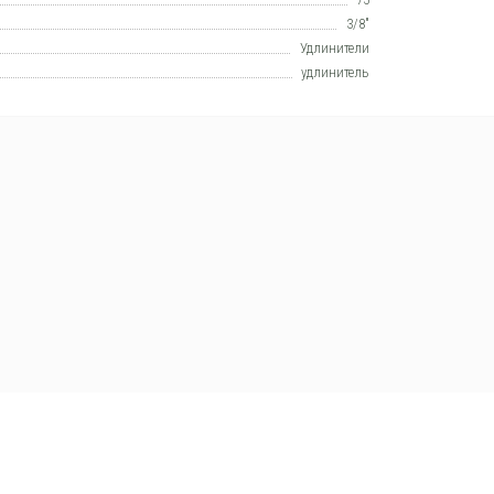
3/8"
Удлинители
удлинитель