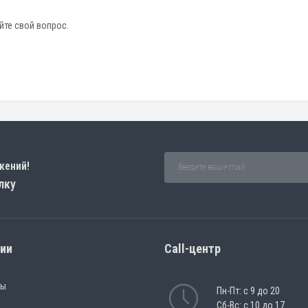
йте свой вопрос.
жений!
лку
рии
Call-центр
ры
Пн-Пт: с 9 до 20
Сб-Вс: с 10 до 17