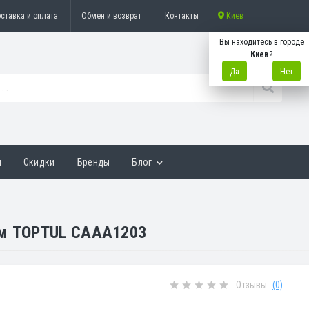
ставка и оплата
Обмен и возврат
Контакты
Киев
Вы находитесь в городе
Киев
?
Да
Нет
ы
Скидки
Бренды
Блог
мм TOPTUL CAAA1203
Отзывы:
(0)