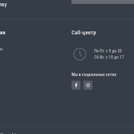
лку
рии
Call-центр
ры
Пн-Пт: с 9 до 20
Сб-Вс: с 10 до 17
Мы в социальных сетях: