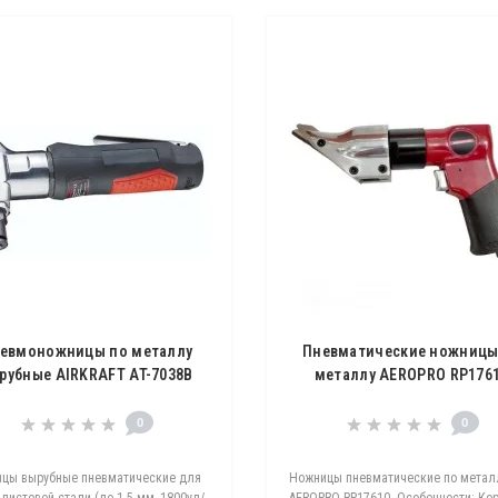
евмоножницы по металлу
Пневматические ножницы
рубные AIRKRAFT AT-7038B
металлу AEROPRO RP176
0
0
цы вырубные пневматические для
Ножницы пневматические по метал
листовой стали (до 1.5 мм, 1800уд/
AEROPRO RP17610. Особенности: Ко