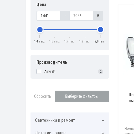
Цена
-
₴
1,4 тыс.
1,6 тыс.
1,7 тыс.
1,9 тыс.
2,0 тыс.
Производитель
Airkraft
2
Пн
Сбросить
Выберите фильтры
вы
Cантехника и ремонт
Ножни
Детские товары
Водоснабжение. Полив.
резки 