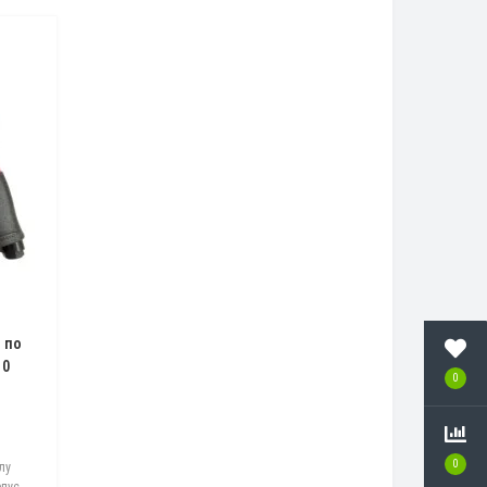
 по
10
0
0
лу
рпус