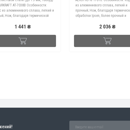
AIRKRAFT AT-7038B Особенности:
из алюминиевого сплава, легкий и
с из алюминиевого сплава, легкий и
прочный; Нож, благодаря термичес
ый; Нож, благодаря термической
обработки Ipsen, более прочный и
отке Ipsen, более прочный и
долговечный; Сверхмощная режуща
1 441 ₴
2 036 ₴
вечный; Сверхмощна..
головка обеспечивает долгий срок
служб..
жений!