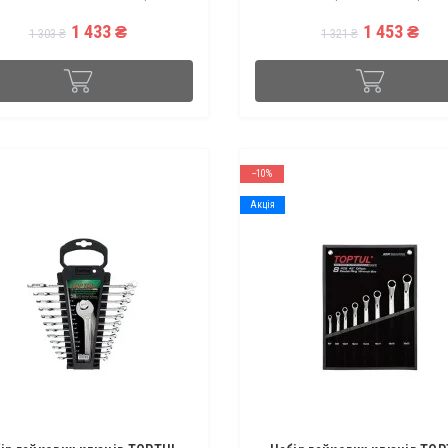
 Особливості подовжений
Форма пряма Комплектація AAEJ06
1 433 ₴
1 453 ₴
ектація..
Клю..
1 303 ₴
1 321 ₴
--10%
Акція