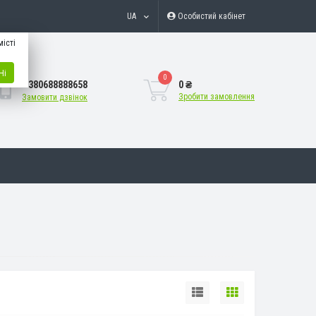
UA
Особистий кабінет
місті
Ні
0
+380688888658
0 ₴
Зробити замовлення
Замовити дзвінок