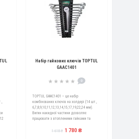
PTUL
Набір гайкових ключів TOPTUL
GAAC1401
0
TOPTUL GAAC1401 – це набір
.,
комбінованих ключів на холдері (14 шт.,
6,7,8,9,10,11,12,13,14,15,17,19,22,24 мм).
ки
Вигин накидної частини дозволяє
 12
працювати з втопленими гайками та
болтами. Покращена конструкція ріжкової
1 780 ₴
частини. Кут 15% забезпечує більше..
1 618 ₴