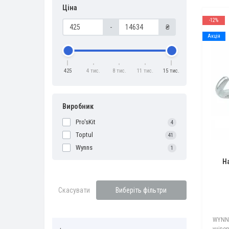
Ціна
-12%
-
₴
Акція
425
4 тис.
8 тис.
11 тис.
15 тис.
Виробник
Pro'sKit
4
Toptul
41
Wynns
1
Н
Скасувати
Виберіть фільтри
WYNNS
уніве