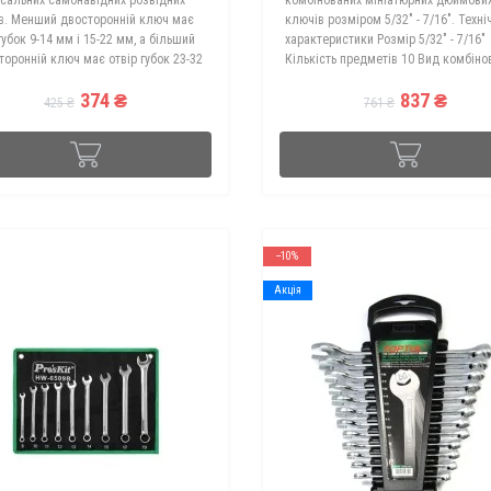
в. Менший двосторонній ключ має
ключів розміром 5/32" - 7/16". Техні
губок 9-14 мм і 15-22 мм, а більший
характеристики Розмір 5/32" - 7/16"
торонній ключ має отвір губок 23-32
Кількість предметів 10 Вид комбіно
бидва ключі виготовлені з
Форма пряма Комплектація Набір
374 ₴
837 ₴
якісної вуглецевої сталі т..
гайкових ключів TOPTUL..
425 ₴
761 ₴
--10%
Акція