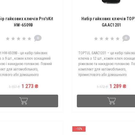
ір гайкових ключів Pro'sKit
Набір гайкових ключів TO
HW-6509B
GAAC1201
0
0
it HW-6509B - це набір гайкових
TOPTUL GAAC1201 – це набір гайков
в з 9 шт., кожен ключ оснащений
ключів з 12 шт., кожен ключ оснащ
вою і накидною головкою. Повний
ріжковою та накидною головкою. П
ект для автомобільного,
комплект для автомобільного,
слового або домашнього
промислового або домашнього
истання. Особливості Виготовлені з
використання. Особливості Ключі
1 273 ₴
1 289 ₴
оякісної хромомолібденованадіє..
метричні, мають матове хромоване
1 157 ₴
1 172 ₴
покриття. Компа..
--10%