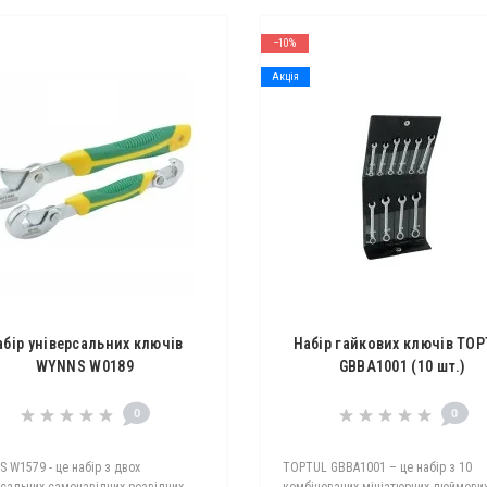
--10%
Акція
абір універсальних ключів
Набір гайкових ключів TO
WYNNS W0189
GBBA1001 (10 шт.)
0
0
 W1579 - це набір з двох
TOPTUL GBBA1001 – це набір з 10
рсальних самонавідних розвідних
комбінованих мініатюрних дюймови