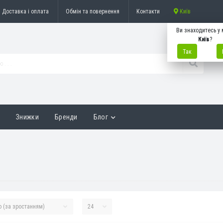
Доставка і оплата
Обмін та повернення
Контакти
Київ
Ви знаходитесь у 
Київ
?
Так
и
Знижки
Бренди
Блог