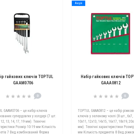
Акція
ір гайкових ключів TOPTUL
Набір гайкових ключів TO
GAAM0706
GAAA0812
0
0
L GAAM0706 – це набір ключів
TOPTUL GAAA0812 – це набір ріжков
ованих супердовгих у холдері (7 шт.
ключів у зеленому чохлі (8 шт., 6х7, 
 12, 13, 14, 17, 19 мм). Технічні
10х11, 12х13, 14х15, 16х17, 18х19, 20
теристики Розмір 10-19 мм Кількість
мм). Технічні характеристики Розмір
етів 7 Вид комбінований Форма
мм Кількість предметів 8 Вид ріжко