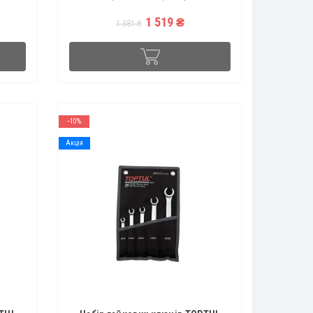
07
квадрат 3/8" Форма ключа пряма Вид..
1 519 ₴
1 381 ₴
--10%
Акція