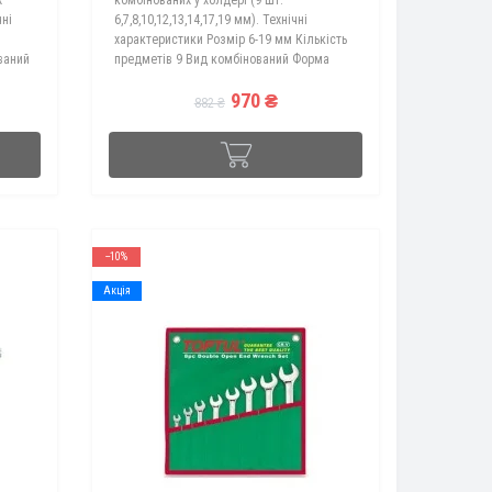
чні
6,7,8,10,12,13,14,17,19 мм). Технічні
характеристики Розмір 6-19 мм Кількість
ваний
предметів 9 Вид комбінований Форма
пряма Комплектація AAEX0606 Ключ
970 ₴
комбінований 6мм "Hi-Perfo..
882 ₴
--10%
Акція