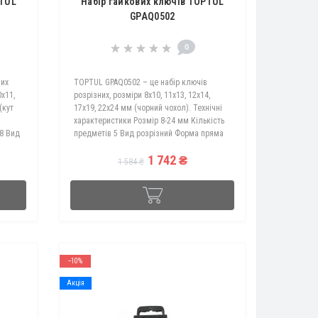
PTUL
Набір гайкових ключів TOPTUL
GPAQ0502
0
них
TOPTUL GPAQ0502 – це набір ключів
0х11,
розрізних, розміри 8х10, 11х13, 12х14,
(кут
17х19, 22х24 мм (чорний чохол). Технічні
и
характеристики Розмір 8-24 мм Кількість
 8 Вид
предметів 5 Вид розрізний Форма пряма
сті
Комплектація AEEA0810 Ключ розрізний
1 742 ₴
8х10 ..
1 584 ₴
--10%
Акція