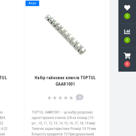
Акція
0
0
0
PTUL
Набір гайкових ключів TOPTUL
GAAR1001
0
их
TOPTUL GAAR1001 – це набір розрізних
8х9,
односторонніх ключів 3/8 на планці (10
х22
шт., 10, 11, 12, 13, 14, 15, 16, 17, 18, 19 мм).
 6-22
Технічні характеристики Розмір 10-19 мм
вий
Кількість предметів 10 Приєднувальний