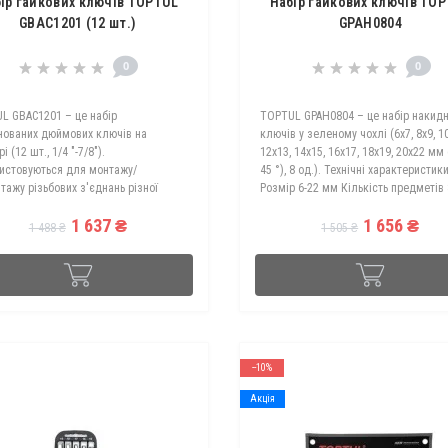
ір гайкових ключів TOPTUL
Набір гайкових ключів TO
GBAC1201 (12 шт.)
GPAH0804
0
0
L GBAC1201 – це набір
TOPTUL GPAH0804 – це набір накид
нованих дюймових ключів на
ключів у зеленому чохлі (6х7, 8х9, 1
і (12 шт., 1/4 "-7/8").
12х13, 14х15, 16х17, 18х19, 20х22 мм 
истовуються для монтажу/
45 °), 8 од.). Технічні характеристик
тажу різьбових з'єднань різної
Розмір 6-22 мм Кількість предметів
ості. Технічні характеристики
накидний Форма вигнутий Особливо
1 637 ₴
1 656 ₴
1/4", 5/16", 11/32", 3/8", 7/16", 1/2",
ку..
1 488 ₴
1 505 ₴
5/8..
--10%
Акція