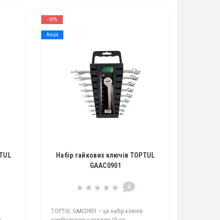
--10%
Акція
PTUL
Набір гайкових ключів TOPTUL
GAAC0901
0
TOPTUL GAAC0901 – це набір ключів
х
комбінованих у холдері (9 шт.