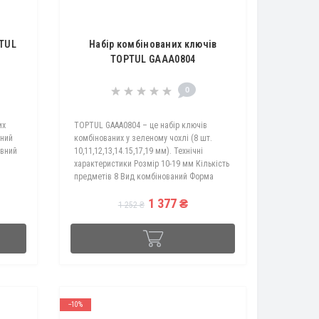
PTUL
Набір комбінованих ключів
TOPTUL GAAA0804
0
их
TOPTUL GAAA0804 – це набір ключів
ений
комбінованих у зеленому чохлі (8 шт.
овний
10,11,12,13,14.15,17,19 мм). Технічні
характеристики Розмір 10-19 мм Кількість
предметів 8 Вид комбінований Форма
пряма Комплектація AAEB1010 Ключ
1 377 ₴
комбінований 10..
1 252 ₴
--10%