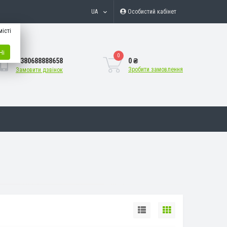
UA
Особистий кабінет
місті
Ні
0
+380688888658
0 ₴
Зробити замовлення
Замовити дзвінок