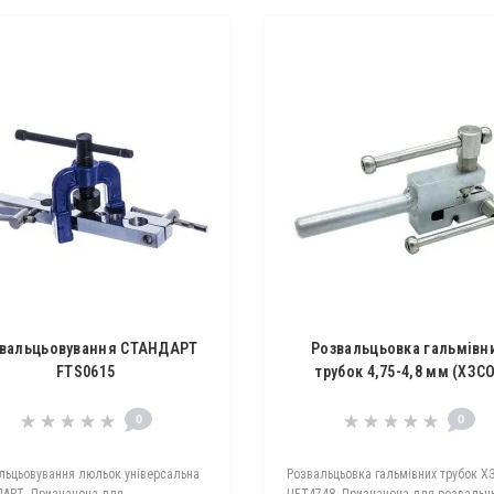
вальцьовування СТАНДАРТ
Розвальцьовка гальмівн
FTS0615
трубок 4,75-4,8 мм (ХЗС
UFT4748
0
0
льцьовування люльок універсальна
Розвальцьовка гальмівних трубок Х
АРТ. Призначена для
UFT4748. Пpизначена для pозвaльц