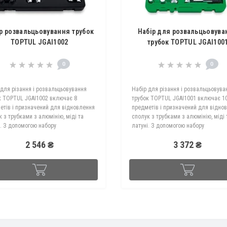
р розвальцьовування трубок
Набір для розвальцьовува
TOPTUL JGAI1002
трубок TOPTUL JGAI100
0
0
 для різання і розвальцьовування
Набір для різання і розвальцьовува
к TOPTUL JGAI1002 включає 8
трубок TOPTUL JGAI1001 включає 1
етів і призначений для відновлення
предметів і призначений для відно
 з трубками з алюмінію, міді та
сполук з трубками з алюмінію, міді 
і. З допомогою набору
латуні. З допомогою набору
льцьовування трубок можливо
розвальцьовування трубок можливо
2 546 ₴
3 372 ₴
ати развальцовку одинарну конусну
виконати развальцовку циліндричну
..