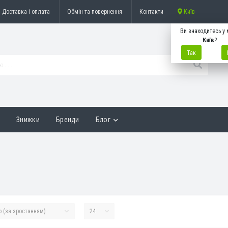
Доставка і оплата
Обмін та повернення
Контакти
Київ
Ви знаходитесь у 
Київ
?
Так
и
Знижки
Бренди
Блог