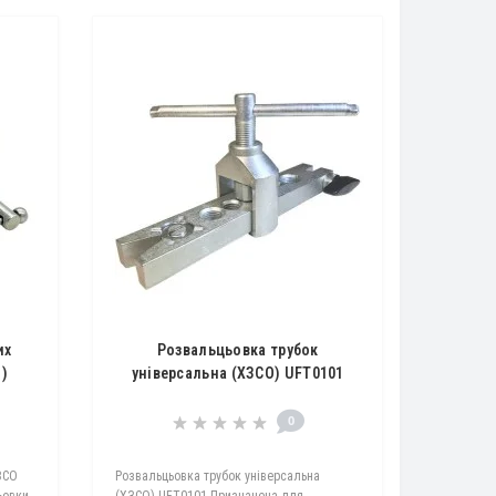
их
Розвальцьовка трубок
О)
універсальна (ХЗСО) UFT0101
0
ЗСО
Розвальцьовка трубок універсальна
ьoвки
(ХЗСО) UFT0101 Призначена для