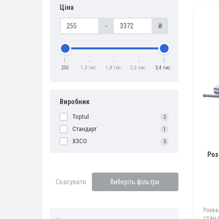
Ціна
-
₴
255
1,0 тис.
1,8 тис.
2,6 тис.
3,4 тис.
Виробник
Toptul
2
Стандарт
1
ХЗСО
3
Роз
Скасувати
Виберіть фільтри
Розва
СТАНД