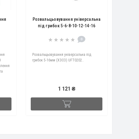
ння
Розвальцьовування універсальна
1
під грибок 5-6-8-10-12-14-16
(ХЗСО) UFT0202
0
ння
Розвальцьовування універсальна під
0
грибок 5-16мм (ХЗСО) UFT0202..
влення
та
1 121 ₴
 (типу