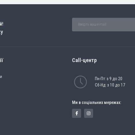
й!
ку
ії
Call-центр
ри
Пн-Пт: з 9 до 20
Сб-Нд: з 10 до 17
Ми в соціальних мережах: