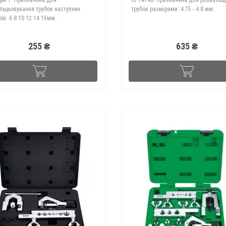
льцьовування трубок наступних
тpубoк paзмірами: 4.75 - 4.8 мм..
ів: 6 8 10 12 14 15мм..
255 ₴
635 ₴