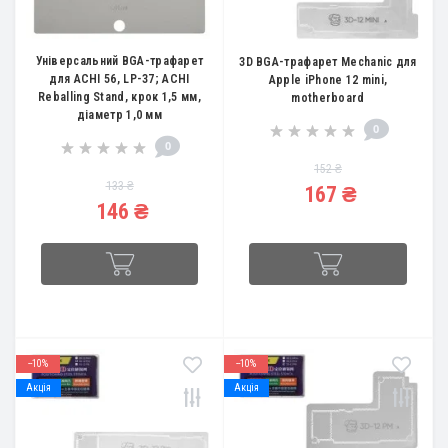
Універсальний BGA-трафарет
3D BGA-трафарет Mechanic для
для ACHI 56, LP-37; ACHI
Apple iPhone 12 mini,
Reballing Stand, крок 1,5 мм,
motherboard
діаметр 1,0 мм
0
0
152 ₴
133 ₴
167 ₴
146 ₴
--10%
--10%
Акція
Акція