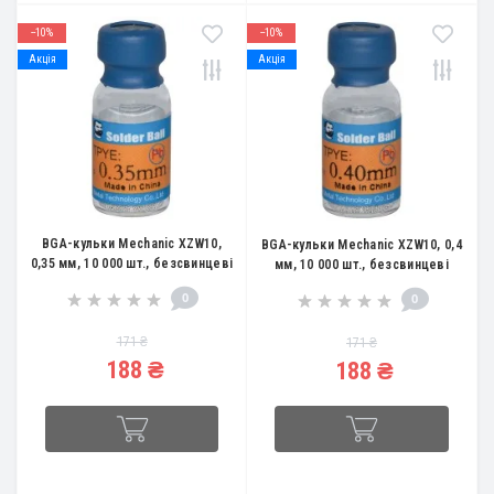
--10%
--10%
Акція
Акція
BGA-кульки Mechanic XZW10,
BGA-кульки Mechanic XZW10, 0,4
0,35 мм, 10 000 шт., безсвинцеві
мм, 10 000 шт., безсвинцеві
0
0
171 ₴
171 ₴
188 ₴
188 ₴